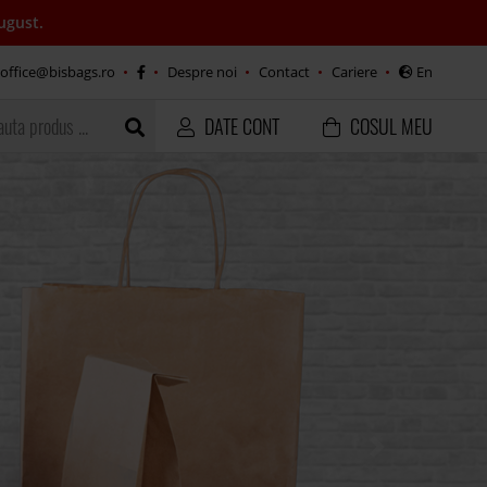
ugust.
office@bisbags.ro
Despre noi
Contact
Cariere
En
DATE CONT
COSUL MEU
Inainte