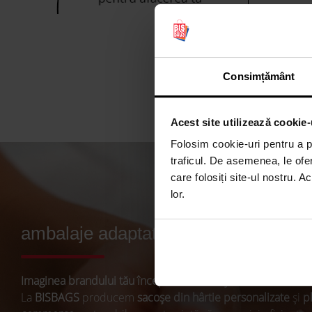
Fabrică
Producție 
realizată 
Petris, Bis
Consimțământ
Acest site utilizează cookie-
Folosim cookie-uri pentru a pe
traficul. De asemenea, le ofer
care folosiți site-ul nostru. A
lor.
ambalaje adaptate industriei de azi
Imaginea brandului tău începe cu ambalajul.
La
BISBAGS
producem
sacoșe din hârtie personalizate
și
pl