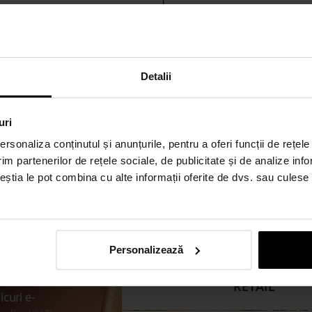
 proprie
Grijă față de natură
de ambalaje din hârtie este
Materie prima provenita din 
la fabrica noastra de 3000mp din
Suntem certificati:
trita-Nasaud.
ISO 9001 - management al cal
Detalii
FSC - gestionarea responsabi
lumii
uri
rsonaliza conținutul și anunțurile, pentru a oferi funcții de rețele
im partenerilor de rețele sociale, de publicitate și de analize info
ceștia le pot combina cu alte informații oferite de dvs. sau culese î
HORECA
Personalizează
RETAIL
icuri e-