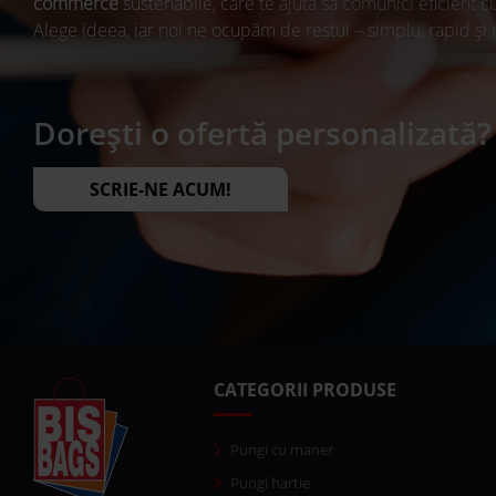
commerce
sustenabile, care te ajută să comunici eficient cu 
Alege ideea, iar noi ne ocupăm de restul – simplu, rapid și
Dorești o ofertă personalizată?
SCRIE-NE ACUM!
CATEGORII PRODUSE
Pungi cu maner
Pungi hartie