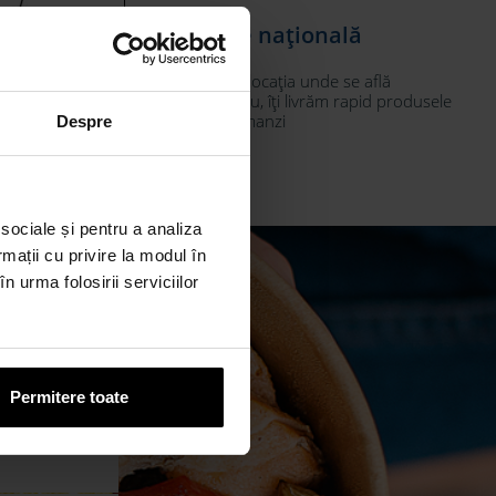
Acoperire națională
surse sigure.
Indiferent de locația unde se află
business-ul tău, îți livrăm rapid produsele
itatii
pe care le comanzi
Despre
lă a pădurilor
 sociale și pentru a analiza
rmații cu privire la modul în
n urma folosirii serviciilor
Permitere toate