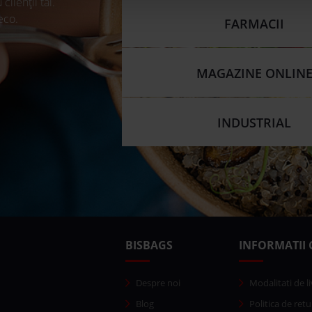
clienții tăi.
 eco.
FARMACII
MAGAZINE ONLIN
INDUSTRIAL
BISBAGS
INFORMATII 
Despre noi
Modalitati de li
Blog
Politica de retu