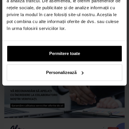
Datorită caracteristicilor sale rezistente și impermeabile,
a analiza traficul. De asemenea, le oferim partenerilor de
hartia cerată naturală este ideală pentru livrarea produselor
rețele sociale, de publicitate și de analize informații cu
tale la pachet. Protejează alimentele împotriva umezelii și le
privire la modul în care folosiți site-ul nostru. Aceștia le
menține proaspete pentru o perioadă mai lungă de timp.
pot combina cu alte informații oferite de dvs. sau culese
în urma folosirii serviciilor lor.
Aceasta este o soluție practică și eficientă pentru afacerea ta
de food delivery sau pentru orice situație în care clienții își
doresc să savureze produsele tale în deplasare.
Permitere toate
Personalizează