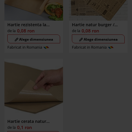
Hartie rezistenta la
Hartie natur burger /
grasime, BIO
cartofi ZIAR
0,08
ron
0,08
ron
de la
de la
Alege dimensiunea
Alege dimensiunea
Fabricat in Romania
Fabricat in Romania
Hartie cerata natur
"Kebap"
0,1
ron
de la