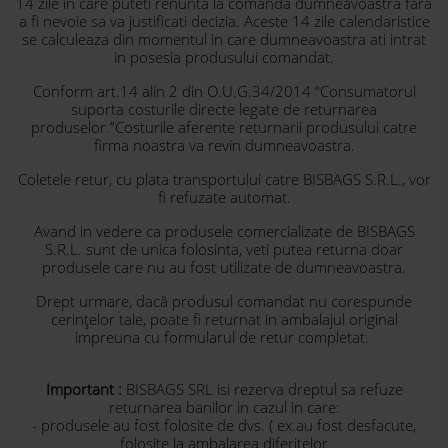
14 zile in care puteti renunta la comanda dumneavoastra fara
a fi nevoie sa va justificati decizia. Aceste 14 zile calendaristice
se calculeaza din momentul in care dumneavoastra ati intrat
in posesia produsului comandat.
Conform art.14 alin 2 din O.U.G.34/2014 “Consumatorul
suporta costurile directe legate de returnarea
produselor.”Costurile aferente returnarii produsului catre
firma noastra va revin dumneavoastra.
Coletele retur, cu plata transportului catre BISBAGS S.R.L., vor
fi refuzate automat.
Avand in vedere ca produsele comercializate de BISBAGS
S.R.L. sunt de unica folosinta, veti putea returna doar
produsele care nu au fost utilizate de dumneavoastra.
Drept urmare, dacă produsul comandat nu corespunde
cerințelor tale, poate fi returnat in ambalajul original
impreuna cu formularul de retur completat.
Important :
BISBAGS SRL isi rezerva dreptul sa refuze
returnarea banilor in cazul in care:
- produsele au fost folosite de dvs. ( ex.au fost desfacute,
folosite la ambalarea diferitelor