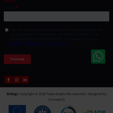
BisBags
. Copyright © 2026 Toate drepturile rezervate / Designed by
Concept24