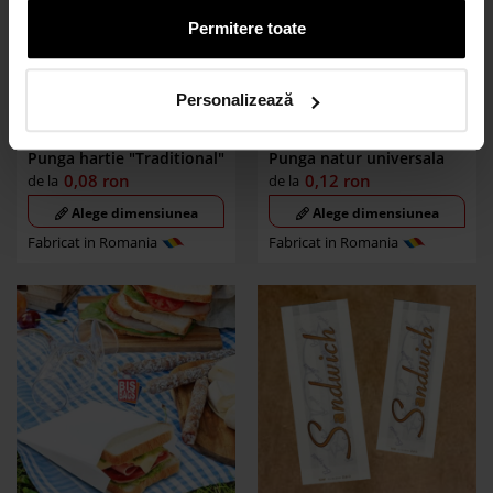
Permitere toate
Personalizează
Punga hartie "Traditional"
Punga natur universala
0,08
ron
0,12
ron
de la
de la
Alege dimensiunea
Alege dimensiunea
Fabricat in Romania
Fabricat in Romania