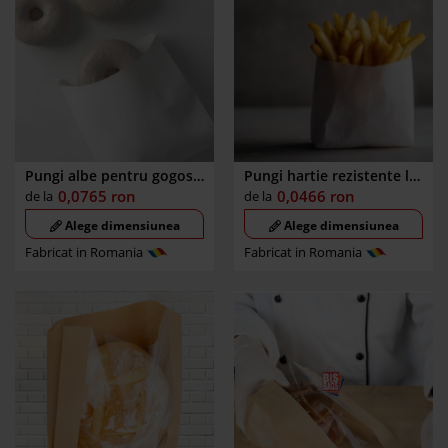
Pungi albe pentru gogosi,
Pungi hartie rezistente la
produse patiserie
grasime, 150gr. cartofi
0,0765
ron
0,0466
ron
de la
de la
Alege dimensiunea
Alege dimensiunea
Fabricat in Romania
Fabricat in Romania