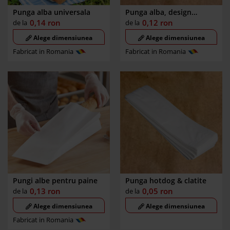
Punga alba universala
Punga alba, design
SANDWICH
0,14
ron
0,12
ron
de la
de la
Alege dimensiunea
Alege dimensiunea
Fabricat in Romania
Fabricat in Romania
Pungi albe pentru paine
Punga hotdog & clatite
0,13
ron
0,05
ron
de la
de la
Alege dimensiunea
Alege dimensiunea
Fabricat in Romania