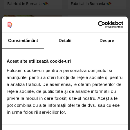
Fabricat in Romania
Fabricat in Romania
Consimțământ
Detalii
Despre
Acest site utilizează cookie-uri
Folosim cookie-uri pentru a personaliza conținutul și
Pungi hartie nuggets,
Pungi cu fereastra,
anunțurile, pentru a oferi funcții de rețele sociale și pentru
cookies, cartofi prajiti
Bagheta
0,05
ron
0,13
ron
de la
de la
a analiza traficul. De asemenea, le oferim partenerilor de
Alege dimensiunea
Alege dimensiunea
rețele sociale, de publicitate și de analize informații cu
privire la modul în care folosiți site-ul nostru. Aceștia le
Fabricat in Romania
Fabricat in Romania
pot combina cu alte informații oferite de dvs. sau culese
în urma folosirii serviciilor lor.