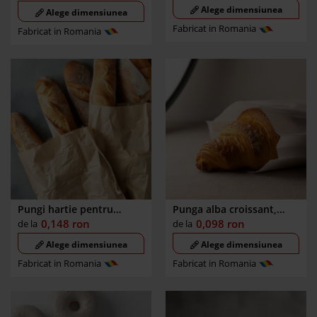
18x7x51cm, fereastra 6cm
Alege dimensiunea
Alege dimensiunea
Fabricat in Romania
Fabricat in Romania
Pungi hartie pentru
Punga alba croissant,
paine, baghete, paine
patiserie, brutarie
0,148
ron
0,098
ron
de la
de la
rotunda si taraneasca, 3
Alege dimensiunea
Alege dimensiunea
dimensiuni disponibile
Fabricat in Romania
Fabricat in Romania