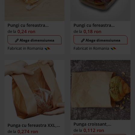
Pungi cu fereastra
Pungi cu fereastra
laterala, burduf, spate
laterala
0,18
ron
0,24
ron
de la
de la
Alege dimensiunea
Alege dimensiunea
Fabricat in Romania
Fabricat in Romania
Punga croissant,
Punga cu fereastra XXL,
patiserie, 16x6x28cm
0,112
ron
de la
punga paine taraneasca,
0,274
ron
de la