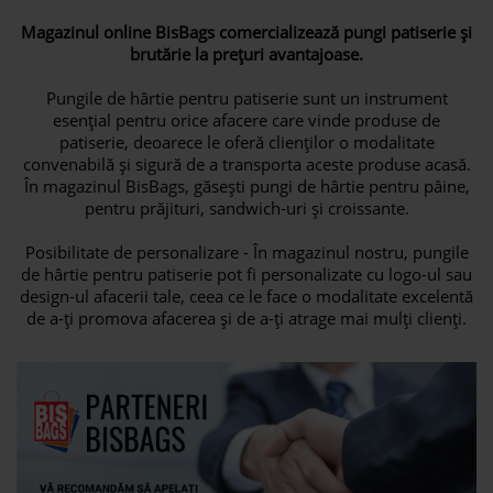
Magazinul online BisBags comercializează pungi patiserie şi
brutărie la preţuri avantajoase.
Pungile de hârtie pentru patiserie sunt un instrument
esențial pentru orice afacere care vinde produse de
patiserie, deoarece le oferă clienților o modalitate
convenabilă și sigură de a transporta aceste produse acasă.
În magazinul BisBags, găsești pungi de hârtie pentru pâine,
pentru prăjituri, sandwich-uri și croissante.
Posibilitate de personalizare - În magazinul nostru, pungile
de hârtie pentru patiserie pot fi personalizate cu logo-ul sau
design-ul afacerii tale, ceea ce le face o modalitate excelentă
de a-ți promova afacerea și de a-ți atrage mai mulți clienți.