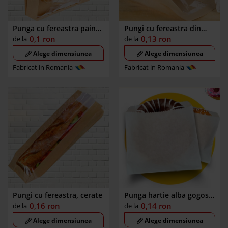
Punga cu fereastra paine
Pungi cu fereastra din
rotunda
hartie semi-transparenta,
0,1
ron
0,13
ron
de la
de la
100% FARA PLASTIC
Alege dimensiunea
Alege dimensiunea
Fabricat in Romania
Fabricat in Romania
Pungi cu fereastra, cerate
Punga hartie alba gogosi,
sandwich, cartofi prajiti
0,16
ron
0,14
ron
de la
de la
Alege dimensiunea
Alege dimensiunea